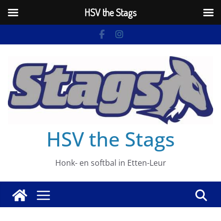
HSV the Stags
Ga
naar
de
inhoud
HSV the Stags
Honk- en softbal in Etten-Leur