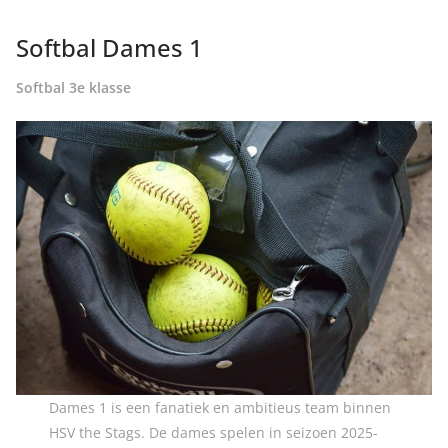
Softbal Dames 1
Softbal 3e klasse
Dames 1 is een fanatiek en ambitieus team binnen
HSV the Stags. De dames spelen in seizoen 2025-