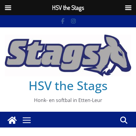
HSV the Stags
Ga
naar
de
inhoud
HSV the Stags
Honk- en softbal in Etten-Leur